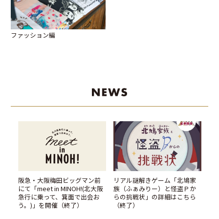
ファッション編
イ
阪急・大阪梅田ビッグマン前
リアル謎解きゲーム「北鳩家
駅
にて「meet in MINOH!(北大阪
族（ふぁみりー）と怪盗Ｐか
イ
急行に乗って、箕面で出会お
らの挑戦状」の詳細はこちら
う。)」を開催（終了）
（終了）